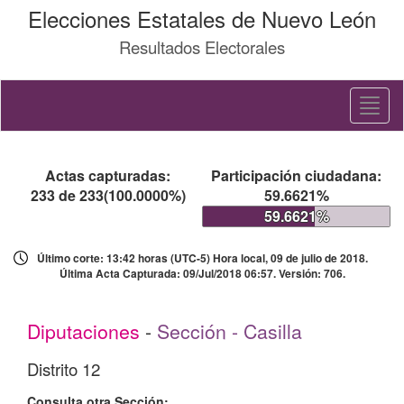
Elecciones Estatales de Nuevo León
Resultados Electorales
Toggl
naviga
Actas capturadas:
Participación ciudadana:
233 de 233(100.0000%)
59.6621%
59.6621%
Último corte: 13:42 horas (UTC-5) Hora local, 09 de julio de 2018.
Última Acta Capturada: 09/Jul/2018 06:57. Versión: 706.
Diputaciones
-
Sección - Casilla
Distrito 12
Consulta otra Sección: